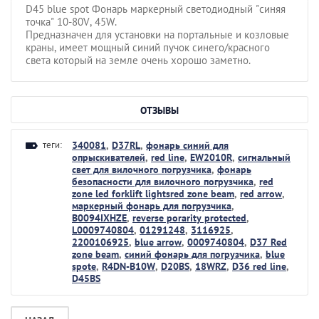
D45 blue spot Фонарь маркерный светодиодный "синяя
точка" 10-80V, 45W.
Предназначен для установки на портальные и козловые
краны, имеет мощный синий пучок синего/красного
света который на земле очень хорошо заметно.
ОТЗЫВЫ
теги:
340081
,
D37RL
,
фонарь синий для
опрыскивателей
,
red line
,
EW2010R
,
сигнальный
свет для вилочного погрузчика
,
фонарь
безопасности для вилочного погрузчика
,
red
zone led forklift lightsred zone beam
,
red arrow
,
маркерный фонарь для погрузчика
,
B0094IXHZE
,
reverse porarity protected
,
L0009740804
,
01291248
,
3116925
,
2200106925
,
blue arrow
,
0009740804
,
D37 Red
zone beam
,
синий фонарь для погрузчика
,
blue
spote
,
R4DN-B10W
,
D20BS
,
18WRZ
,
D36 red line
,
D45BS