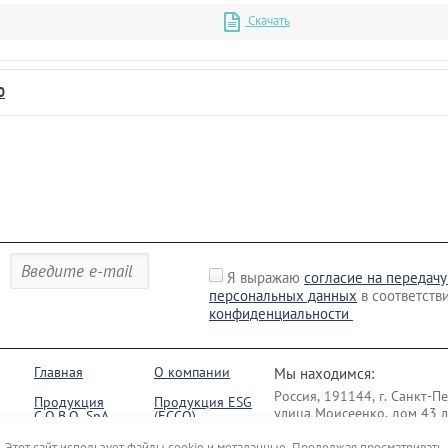
Скачать
0
Я выражаю
согласие на передачу
персональных данных
в соответств
конфиденциальности
Главная
О компании
Мы находимся:
Россия, 191144, г. Санкт-П
Продукция
Продукция ESG
улица Моисеенко, дом 43 ли
C.O.B.O. SpA
(ECCO)
Новинки
Напишите нам
Этот сайт использует файлы cookie и метаданные. Продолжая просматривать