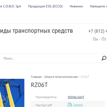
 C.O.B.O. SpA
Продукция ESG (ECCO)
Новинки
Напишите 
виды транспортных средств
+7 (812) 
Пн - Пт
Главная
 > 
Штанга телескопическая
 > 
RZ06T
RZ06T
Производитель:
NOVALIGHT
Скачать
Паспорт.pdf