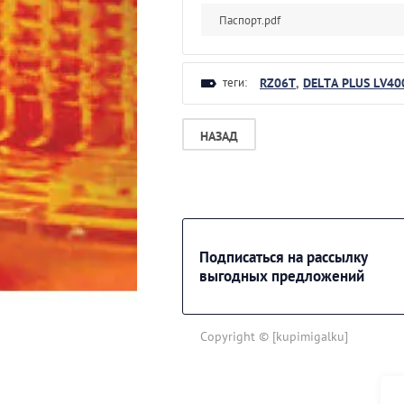
Паспорт.pdf
теги:
RZ06T
,
DELTA PLUS LV40
НАЗАД
Подписаться на рассылку
выгодных предложений
Copyright © [kupimigalku]