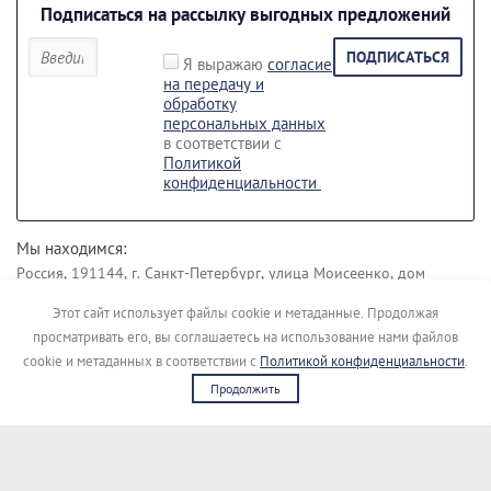
Подписаться на рассылку выгодных предложений
ПОДПИСАТЬСЯ
Я выражаю
согласие
на передачу и
обработку
персональных данных
в соответствии с
Политикой
конфиденциальности
Мы находимся:
Россия, 191144, г. Санкт-Петербург, улица Моисеенко, дом
43 лит. Б.
Этот сайт использует файлы cookie и метаданные. Продолжая
Наши контакты:
просматривать его, вы соглашаетесь на использование нами файлов
+7 (812) 495-45-19
+7 (911) 148-04-00
cookie и метаданных в соответствии с
Политикой конфиденциальности
.
Продолжить
Copyright © [kupimigalku]
Сайт создан в:
megagroup.ru
Политика конфиденциальности