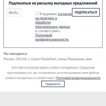
Подписаться на рассылку выгодных предложений
ПОДПИСАТЬСЯ
Я выражаю
согласие
на передачу и
обработку
персональных данных
в соответствии с
Политикой
конфиденциальности
Мы находимся:
Россия, 191144, г. Санкт-Петербург, улица Моисеенко, дом
43 лит. Б.
Этот сайт использует файлы cookie и метаданные. Продолжая
Наши контакты:
просматривать его, вы соглашаетесь на использование нами файлов
+7 (812) 495-45-19
+7 (911) 148-04-00
cookie и метаданных в соответствии с
Политикой конфиденциальности
.
Продолжить
Copyright © [kupimigalku]
Сайт создан в:
megagroup.ru
Политика конфиденциальности