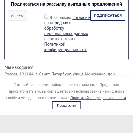
Подписаться на рассылку выгодных предложений
ПОДПИСАТЬСЯ
Я выражаю
согласие
на передачу и
обработку
персональных данных
в соответствии с
Политикой
конфиденциальности
Мы находимся:
Россия, 191144, г. Санкт-Петербург, улица Моисеенко, дом
43 лит. Б.
Этот сайт использует файлы cookie и метаданные. Продолжая
Наши контакты:
просматривать его, вы соглашаетесь на использование нами файлов
+7 (812) 495-45-19
+7 (911) 148-04-00
cookie и метаданных в соответствии с
Политикой конфиденциальности
.
Продолжить
Copyright © [kupimigalku]
Сайт создан в:
megagroup.ru
Политика конфиденциальности