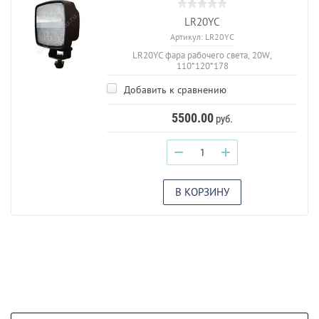
LR20YC
Артикул:
LR20YC
LR20YC фара рабочего света, 20W,
110*120*178
Добавить к сравнению
5500.00
руб.
−
+
В КОРЗИНУ