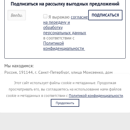
Подписаться на рассылку выгодных предложений
ПОДПИСАТЬСЯ
Я выражаю
согласие
на передачу и
обработку
персональных данных
в соответствии с
Политикой
конфиденциальности
Мы находимся:
Россия, 191144, г. Санкт-Петербург, улица Моисеенко, дом
43 лит. Б.
Этот сайт использует файлы cookie и метаданные. Продолжая
Наши контакты:
просматривать его, вы соглашаетесь на использование нами файлов
+7 (812) 495-45-19
+7 (911) 148-04-00
cookie и метаданных в соответствии с
Политикой конфиденциальности
.
Продолжить
Copyright © [kupimigalku]
Сайт создан в:
megagroup.ru
Политика конфиденциальности